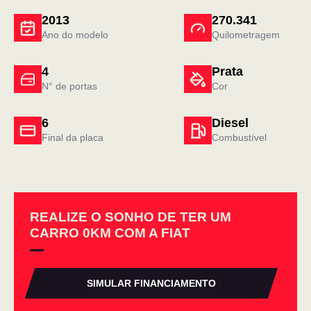
2013
270.341
Ano do modelo
Quilometragem
4
Prata
N° de portas
Cor
6
Diesel
Final da placa
Combustível
REALIZE O SONHO DE TER UM
CARRO 0KM COM A FIAT
SIMULAR FINANCIAMENTO