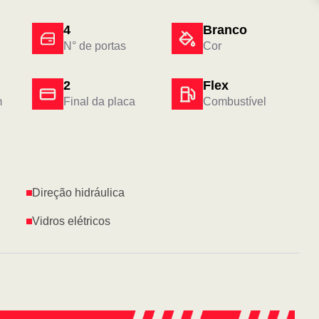
4
Branco
N° de portas
Cor
2
Flex
m
Final da placa
Combustível
Direção hidráulica
Vidros elétricos