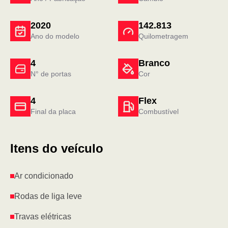
2020
142.813
Ano do modelo
Quilometragem
4
Branco
N° de portas
Cor
4
Flex
Final da placa
Combustível
Itens do veículo
Ar condicionado
Rodas de liga leve
Travas elétricas