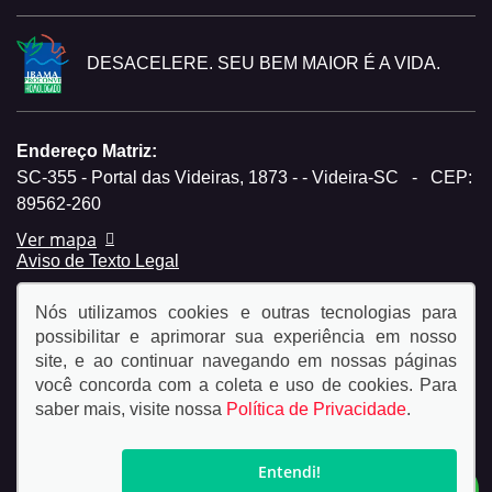
DESACELERE. SEU BEM MAIOR É A VIDA.
Endereço Matriz:
SC-355 - Portal das Videiras, 1873 - - Videira-SC
-
CEP:
89562-260
Ver mapa
Aviso de Texto Legal
Nós utilizamos cookies e outras tecnologias para
possibilitar e aprimorar sua experiência em nosso
site, e ao continuar navegando em nossas páginas
você concorda com a coleta e uso de cookies. Para
© Copyright 2026
saber mais, visite nossa
Política de Privacidade
.
AutoForce - Todos os direitos reservados.
Política de
privacidade.
Entendi!