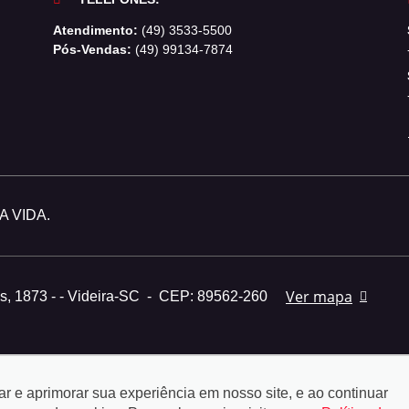
Atendimento:
(49) 3533-5500
Pós-Vendas:
(49) 99134-7874
 VIDA.
Ver mapa
s, 1873 - - Videira-SC
-
CEP: 89562-260
tar e aprimorar sua experiência em nosso site, e ao continuar