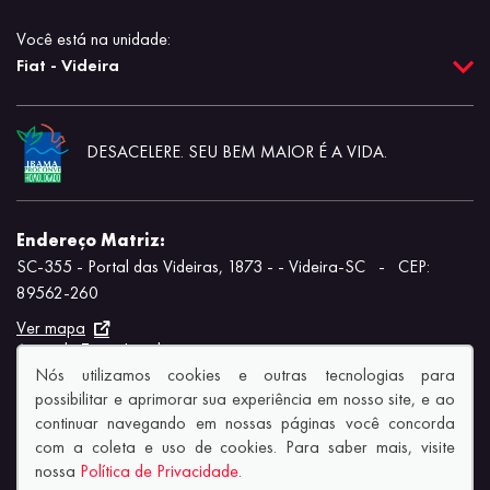
Você está na unidade:
Fiat - Videira
DESACELERE. SEU BEM MAIOR É A VIDA.
Endereço Matriz:
SC-355 - Portal das Videiras, 1873 - - Videira-SC
-
CEP:
89562-260
Ver mapa
Aviso de Texto Legal
Nós utilizamos cookies e outras tecnologias para
possibilitar e aprimorar sua experiência em nosso site, e ao
continuar navegando em nossas páginas você concorda
com a coleta e uso de cookies. Para saber mais, visite
nossa
Política de Privacidade
.
© Copyright 2026